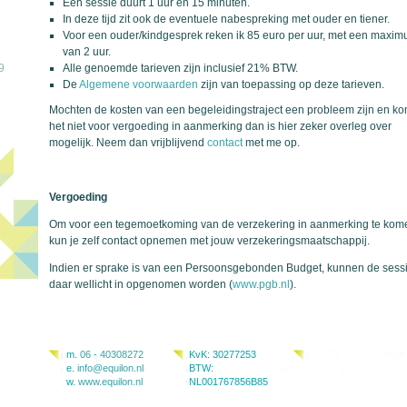
Een sessie duurt 1 uur en 15 minuten.
In deze tijd zit ook de eventuele nabespreking met ouder en tiener.
Voor een ouder/kindgesprek reken ik 85 euro per uur, met een maxi
van 2 uur.
9
Alle genoemde tarieven zijn inclusief 21% BTW.
De
Algemene voorwaarden
zijn van toepassing op deze tarieven.
Mochten de kosten van een begeleidingstraject een probleem zijn en ko
het niet voor vergoeding in aanmerking dan is hier zeker overleg over
mogelijk. Neem dan vrijblijvend
contact
met me op.
Vergoeding
Om voor een tegemoetkoming van de verzekering in aanmerking te kom
kun je zelf contact opnemen met jouw verzekeringsmaatschappij.
Indien er sprake is van een Persoonsgebonden Budget, kunnen de sess
daar wellicht in opgenomen worden (
www.pgb.nl
).
m.
06 - 40308272
KvK: 30277253
e.
info@equilon.nl
BTW:
w.
www.equilon.nl
NL001767856B85