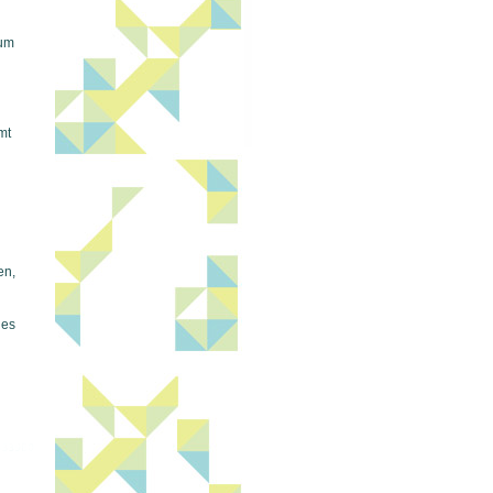
mum
mt
en,
ies