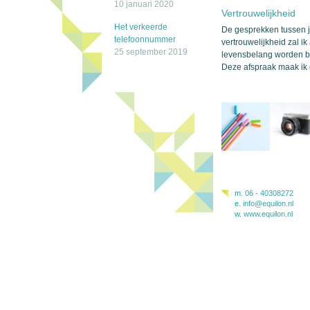
10 januari 2020
Vertrouwelijkheid
Het verkeerde
De gesprekken tussen jul
telefoonnummer
vertrouwelijkheid zal ik 
25 september 2019
levensbelang worden b
Deze afspraak maak ik oo
m.
06 - 40308272
e.
info@equilon.nl
w.
www.equilon.nl