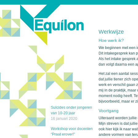
Werkwijze
Hoe werk ik?
We beginnen met een i
Dit intakegesprek kan pl
Als het intake gesprek 
dan volgt daarna een ap
Het zal een aantal ses
dat jullie tiener zich 
werk en verschil gaan z
mij in de praktijk, maar 
moment nodig heeft. Te
bijvoorbeeld, maar er 
Suïcides onder jongeren
Voortgang
van 10-20 jaar
Uiteraard worden julli
16 januari 2020
Mijn streven is dat jull
Workshop voor docenten
ook hier kijk ik naar wa
“Praat erover!”
andere vormen van teru