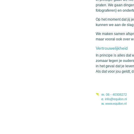
praten. We gaan dinge
fotograferen) en onder
Op het moment dat jij j
kunnen we aan de slag
We maken samen afspra
maar vooral ook over wat
Vertrouwelijkheid
In principe is alles dat
zomaar tegen je ouders
in het geval dat je leven
Als dat voor jou geldt
m.
06 - 40308272
e.
info@equilon.nl
w.
www.equilon.nl