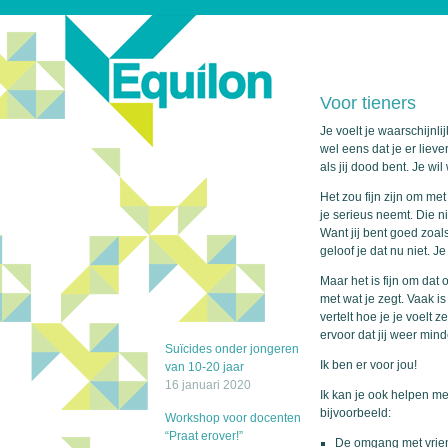
Voor tieners
Je voelt je waarschijnl
wel eens dat je er lieve
als jij dood bent. Je w
Het zou fijn zijn om met
je serieus neemt. Die n
Want jij bent goed zoals
geloof je dat nu niet. J
Maar het is fijn om dat
met wat je zegt. Vaak is
vertelt hoe je je voelt 
ervoor dat jij weer mind
Suïcides onder jongeren
Ik ben er voor jou!
van 10-20 jaar
16 januari 2020
Ik kan je ook helpen me
bijvoorbeeld:
Workshop voor docenten
“Praat erover!”
De omgang met vriend